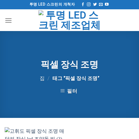
컨
투명 LED 스크린의 개척자
텐
츠
로
건
너
뛰
기
픽셀 장식 조명
집
/
태그 "픽셀 장식 조명”
필터