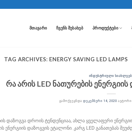
ᲛᲗᲐᲕᲐᲠᲘ
ᲩᲕᲔᲜᲡ ᲨᲔᲡᲐᲮᲔᲑ
ᲞᲠᲝᲓᲣᲥᲢᲔᲑᲘ
TAG ARCHIVES:
ENERGY SAVING LED LAMPS
ᲘᲜᲓᲣᲡᲢᲠᲘᲣᲚᲘ ᲡᲘᲐᲮᲚᲔᲔᲑ
რა არის LED ნათურების ენერგიის
ᲒᲐᲛᲝᲥᲕᲔᲧᲜᲓᲐ
ᲓᲔᲙᲔᲛᲑᲔᲠᲘ 14, 2020
ᲐᲕᲢᲝᲠ
ის დაზოგვა დროის ტენდენციაა, ახლა ყველაფერი ენერგიის
ს ენერგიის დაზოგვის ეტალონი. კარგ LED განათებას შეუ