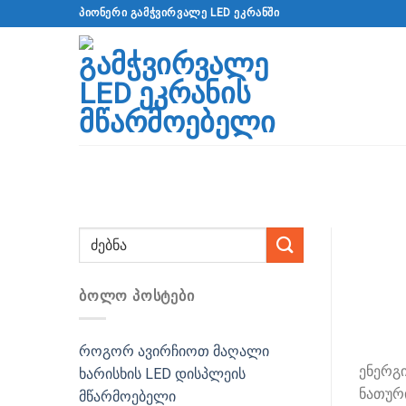
გადადით
ᲞᲘᲝᲜᲔᲠᲘ ᲒᲐᲛᲭᲕᲘᲠᲕᲐᲚᲔ LED ᲔᲙᲠᲐᲜᲨᲘ
შინაარსზე
ᲑᲝᲚᲝ ᲞᲝᲡᲢᲔᲑᲘ
როგორ ავირჩიოთ მაღალი
ენერგი
ხარისხის LED დისპლეის
ნათური
მწარმოებელი