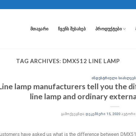
ᲛᲗᲐᲕᲐᲠᲘ
ᲩᲕᲔᲜᲡ ᲨᲔᲡᲐᲮᲔᲑ
ᲞᲠᲝᲓᲣᲥᲢᲔᲑᲘ
TAG ARCHIVES:
DMX512 LINE LAMP
ᲘᲜᲓᲣᲡᲢᲠᲘᲣᲚᲘ ᲡᲘᲐᲮᲚᲔᲔᲑ
Line lamp manufacturers tell you the
line lamp and ordinary externa
ᲒᲐᲛᲝᲥᲕᲔᲧᲜᲓᲐ
ᲓᲔᲙᲔᲛᲑᲔᲠᲘ 15, 2020
ᲐᲕᲢᲝᲠ
stomers have asked us what is the difference between DMX512 l