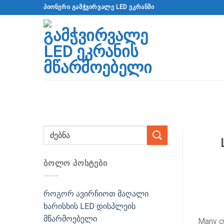
გადადით
ᲞᲘᲝᲜᲔᲠᲘ ᲒᲐᲛᲭᲕᲘᲠᲕᲐᲚᲔ LED ᲔᲙᲠᲐᲜᲨᲘ
შინაარსზე
ᲑᲝᲚᲝ ᲞᲝᲡᲢᲔᲑᲘ
როგორ ავირჩიოთ მაღალი
ხარისხის LED დისპლეის
მწარმოებელი
Many cu