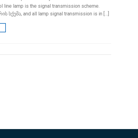
l line lamp is the signal transmission scheme
.
ის სქემა,
and all lamp signal transmission is in
[…]
→