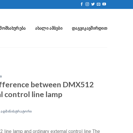
ᲛᲝᲛᲡᲐᲮᲣᲠᲔᲑᲐ
ᲐᲮᲐᲚᲘ ᲐᲛᲑᲔᲑᲘ
ᲓᲐᲒᲕᲘᲙᲐᲕᲨᲘᲠᲓᲘᲗ
Ი
 difference between DMX512
l control line lamp
Ი
ᲐᲓᲛᲘᲜᲘᲡᲢᲠᲐᲢᲝᲠᲘ
ine lamp and ordinary external control line The