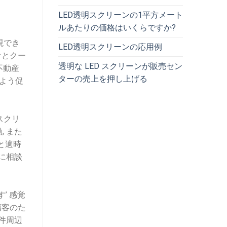
LED透明スクリーンの1平方メート
ルあたりの価格はいくらですか?
現でき
LED透明スクリーンの応用例
オとクー
透明な LED スクリーンが販売セン
不動産
ターの売上を押し上げる
よう促
スクリ
 また
と適時
に相談
’ 感覚
顧客のた
件周辺