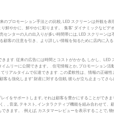
来のプロモーション手法との比較, LED スクリーンは外観を表
より鮮やかに、鮮やかに彩ります。. 集客’ ダイナミックなビデ
売センターの人の出入りが多い時間帯には, LED スクリーンは
ぎる顧客の注意を引き、より詳しい情報を知るために店内に入る
きます. 従来の広告には時間とコストがかかる, しかし、LED 
ムリーに公開できます。. 住宅情報とか, プロモーション活動,
通じてリアルタイムで伝達できます. この柔軟性は、情報の正確性
顧客も強化します’ 財産に対する信頼, 彼らが立ち止まってさら
レイをサポートします, それは顧客を豊かにすることができます
、, 音楽, テキスト, インタラクティブ機能を組み合わせて、
きます。. 例えば, カスタマーレビューを表示することで, 物