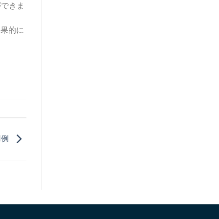
ができま
効果的に
用例