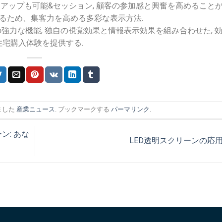
ットアップも可能&セッション, 顧客の参加感と興奮を高めること
するため、集客力を高める多彩な表示方法.
ンの強力な機能, 独自の視覚効果と情報表示効果を組み合わせた, 
住宅購入体験を提供する.
ました
産業ニュース
. ブックマークする
パーマリンク
.
ン: あな
LED透明スクリーンの応