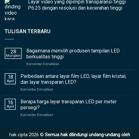
Layar video yang dipimpin transparansi tinggi
P6.25 dengan resolusi dan kecerahan tinggi
TULISAN TERBARU
Bagaimana memilih produsen tampilan LED
28
Mungkin
berkualitas tinggi
di
Komentar Dimatikan
Bagaimana
memilih
Perbedaan antara layar film LED, layar film kristal,
18
produsen
April
dan layar transparan LED?
tampilan
di
Komentar Dimatikan
LED
Perbedaan
berkualitas
antara
Berapa harga layar transparan LED per meter
tinggi
16
layar
April
persegi?
film
di
Komentar Dimatikan
LED,
Berapa
layar
harga
film
layar
kristal,
hak cipta 2026 ©
Semua hak dilindungi undang-undang oleh
transparan
dan