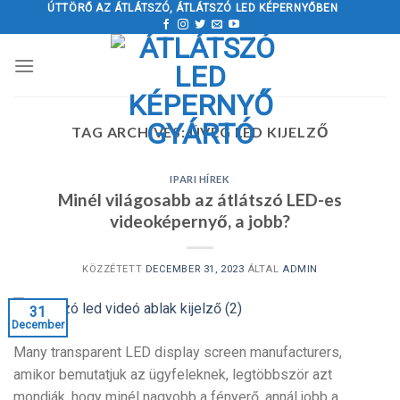
Ugrás
ÚTTÖRŐ AZ ÁTLÁTSZÓ, ÁTLÁTSZÓ LED KÉPERNYŐBEN
a
tartalomra
TAG ARCHIVES:
ÜVEG LED KIJELZŐ
IPARI HÍREK
Minél világosabb az átlátszó LED-es
videoképernyő, a jobb?
KÖZZÉTETT
DECEMBER 31, 2023
ÁLTAL
ADMIN
31
December
Many transparent LED display screen manufacturers
,
amikor bemutatjuk az ügyfeleknek, legtöbbször azt
mondják, hogy minél nagyobb a fényerő, annál jobb a