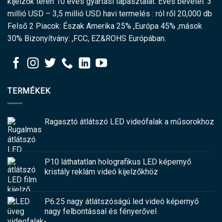
kijelzők terén 10 éves gyártási tapasztalat. Éves bevétel: 3
millió USD – 3,5 millió USD havi termelés : ról ről 20,000 db
Felső 2 Piacok: Észak Amerika 25% ,Európa 45% ,mások
30% Bizonyítvány: ,FCC, EZ&ROHS Európában.
TERMÉKEK
Ragasztó átlátszó LED videófalak a műsorokhoz
P10 láthatatlan holografikus LED képernyő
kristály reklám videó kijelzőkhöz
P6.25 nagy átlátszóságú led videó képernyő
nagy felbontással és fényerővel