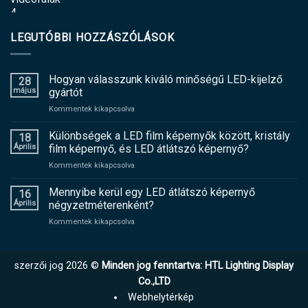
LEGUTÓBBI HOZZÁSZÓLÁSOK
Hogyan válasszunk kiváló minőségű LED-kijelző
28
május
gyártót
tovább
Kommentek kikapcsolva
Hogyan
válasszunk
Különbségek a LED film képernyők között, kristály
18
kiváló
Április
film képernyő, és LED átlátszó képernyő?
minőségű
tovább
Kommentek kikapcsolva
LED-
Különbségek
kijelző
a
Mennyibe kerül egy LED átlátszó képernyő
gyártót
16
LED
Április
négyzetméterenként?
film
tovább
Kommentek kikapcsolva
képernyők
Mennyibe
között,
kerül
kristály
egy
film
szerzői jog 2026 ©
Minden jog fenntartva: HTL Lighting Display
LED
képernyő,
átlátszó
Co.,LTD
és
képernyő
LED
Webhelytérkép
négyzetméterenként?
átlátszó