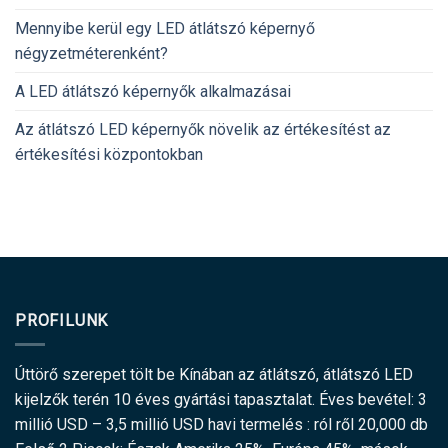
Mennyibe kerül egy LED átlátszó képernyő
négyzetméterenként?
A LED átlátszó képernyők alkalmazásai
Az átlátszó LED képernyők növelik az értékesítést az
értékesítési központokban
PROFILUNK
Úttörő szerepet tölt be Kínában az átlátszó, átlátszó LED
kijelzők terén 10 éves gyártási tapasztalat. Éves bevétel: 3
millió USD – 3,5 millió USD havi termelés : ról ről 20,000 db