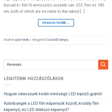
bocsát ki. Két fő emissziós vezeték van: 253.7nm és 185
nm,
both of which are invisible to the naked
[…]
olvasson tovább
→
kirakott
ipari hírek
|
Megjelölt
Csíraölő lámpa
LEGUTÓBBI HOZZÁSZÓLÁSOK
Hogyan válasszunk kiváló minőségű LED-kijelző gyártót
Különbségek a LED film képernyők között, kristály film
képernyő, és LED átlátszó képernyő?