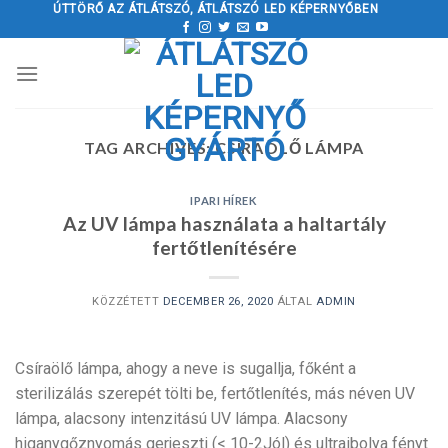
Ugrás
ÚTTÖRŐ AZ ÁTLÁTSZÓ, ÁTLÁTSZÓ LED KÉPERNYŐBEN
a
tartalomra
TAG ARCHIVES:
CSÍRAÖLŐ LÁMPA
IPARI HÍREK
Az UV lámpa használata a haltartály
fertőtlenítésére
KÖZZÉTETT
DECEMBER 26, 2020
ÁLTAL
ADMIN
Csíraölő lámpa, ahogy a neve is sugallja, főként a
sterilizálás szerepét tölti be, fertőtlenítés, más néven UV
lámpa, alacsony intenzitású UV lámpa. Alacsony
higanygőznyomás gerjeszti (< 10-2Jól) és ultraibolya fényt