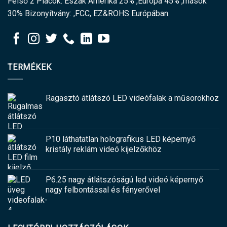
Felső 2 Piacok: Észak Amerika 25% ,Európa 45% ,mások
30% Bizonyítvány: ,FCC, EZ&ROHS Európában.
TERMÉKEK
Ragasztó átlátszó LED videófalak a műsorokhoz
P10 láthatatlan holografikus LED képernyő
kristály reklám videó kijelzőkhöz
P6.25 nagy átlátszóságú led videó képernyő
nagy felbontással és fényerővel