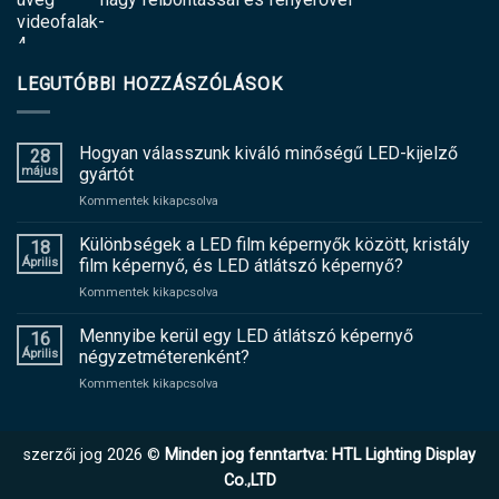
LEGUTÓBBI HOZZÁSZÓLÁSOK
Hogyan válasszunk kiváló minőségű LED-kijelző
28
május
gyártót
tovább
Kommentek kikapcsolva
Hogyan
válasszunk
Különbségek a LED film képernyők között, kristály
18
kiváló
Április
film képernyő, és LED átlátszó képernyő?
minőségű
tovább
Kommentek kikapcsolva
LED-
Különbségek
kijelző
a
Mennyibe kerül egy LED átlátszó képernyő
gyártót
16
LED
Április
négyzetméterenként?
film
tovább
Kommentek kikapcsolva
képernyők
Mennyibe
között,
kerül
kristály
egy
film
szerzői jog 2026 ©
Minden jog fenntartva: HTL Lighting Display
LED
képernyő,
átlátszó
Co.,LTD
és
képernyő