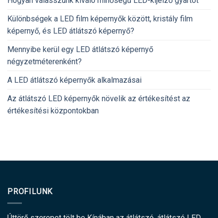
Hogyan válasszunk kiváló minőségű LED-kijelző gyártót
Különbségek a LED film képernyők között, kristály film
képernyő, és LED átlátszó képernyő?
Mennyibe kerül egy LED átlátszó képernyő
négyzetméterenként?
A LED átlátszó képernyők alkalmazásai
Az átlátszó LED képernyők növelik az értékesítést az
értékesítési központokban
PROFILUNK
Úttörő szerepet tölt be Kínában az átlátszó, átlátszó LED