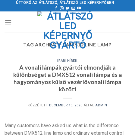
Ugrás
ÚTTÖRŐ AZ ÁTLÁTSZÓ, ÁTLÁTSZÓ LED KÉPERNYŐBEN
a
tartalomra
TAG ARCHIVES:
DMX512 LINE LAMP
IPARI HÍREK
A vonali lámpák gyártói elmondják a
különbséget a DMX512 vonali lámpa és a
hagyományos külső vezérlővonali lámpa
között
KÖZZÉTETT
DECEMBER 15, 2020
ÁLTAL
ADMIN
Many customers have asked us what is the difference
between DMX512 line lamp and ordinary external control