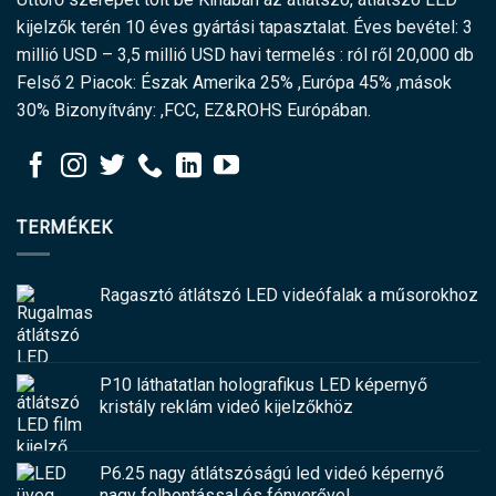
kijelzők terén 10 éves gyártási tapasztalat. Éves bevétel: 3
millió USD – 3,5 millió USD havi termelés : ról ről 20,000 db
Felső 2 Piacok: Észak Amerika 25% ,Európa 45% ,mások
30% Bizonyítvány: ,FCC, EZ&ROHS Európában.
TERMÉKEK
Ragasztó átlátszó LED videófalak a műsorokhoz
P10 láthatatlan holografikus LED képernyő
kristály reklám videó kijelzőkhöz
P6.25 nagy átlátszóságú led videó képernyő
nagy felbontással és fényerővel