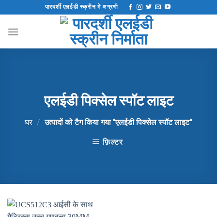
इसे
पारदर्शी एलईडी स्क्रीन में अग्रणी
छोड़कर
सामग्री
पर
बढ़ने
के
लिए
एलईडी पिक्सेल स्पॉट लाइट
घर
/
उत्पादों को टैग किया गया "एलईडी पिक्सेल स्पॉट लाइट”
फ़िल्टर