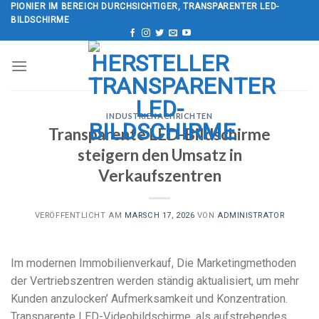
Zum
PIONIER IM BEREICH DURCHSICHTIGER, TRANSPARENTER LED-
BILDSCHIRME
Inhalt
springen
INDUSTRIENACHRICHTEN
Transparente LED-Bildschirme
steigern den Umsatz in
Verkaufszentren
VERÖFFENTLICHT AM
MARSCH 17, 2026
VON
ADMINISTRATOR
Im modernen Immobilienverkauf, Die Marketingmethoden
der Vertriebszentren werden ständig aktualisiert, um mehr
Kunden anzulocken’ Aufmerksamkeit und Konzentration.
Transparente LED-Videobildschirme, als aufstrebendes