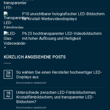
P10 unsichtbarer holografischer LED-Bildschirm
für Kristall-Werbevideodisplays
P6.25 hochtransparenter LED-Videobildschirm
mit hoher Auflösung und Helligkeit
KÜRZLICH ANGESEHENE POSTS
So wählen Sie einen Hersteller hochwertiger LED-
28
Mai
Displays aus
auf
Kommentare deaktiviert
So
wählen
Unterschiede zwischen LED-Filmbildschirmen,
18
Sie
Apr
Kristallfilmbildschirm, und transparenter LED-
einen
Bildschirm?
Hersteller
auf
Kommentare deaktiviert
hochwertiger