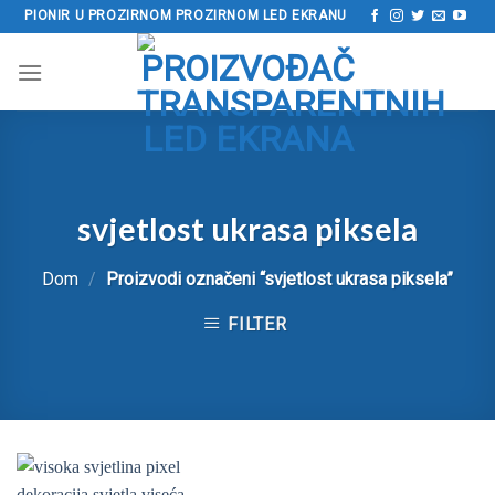
Preskoči
PIONIR U PROZIRNOM PROZIRNOM LED EKRANU
na
sadržaj
svjetlost ukrasa piksela
Dom
/
Proizvodi označeni “svjetlost ukrasa piksela”
FILTER