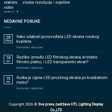
visoke rezolucije i svjetline
NEDAVNE PORUKE
Kako odabrati proizvođača LED ekrana visokog
28
Maja
kvaliteta
na
Komentari isključeni
Kako
odabrati
Razlike između LED filmskog ekrana, kristalno
18
proizvođača
apr
filmsko platno, i LED transparentni ekran?
LED
na
Komentari isključeni
ekrana
Razlike
visokog
između
Kolika je cijena LED prozirnog ekrana po kvadratnom
kvaliteta
16
LED
apr
metru?
filmskog
na
Komentari isključeni
ekrana,
Kolika
kristalno
je
filmsko
cijena
platno,
Copyright 2026 ©
Sva prava zadržava HTL Lighting Display
LED
i
prozirnog
Co.,LTD
LED