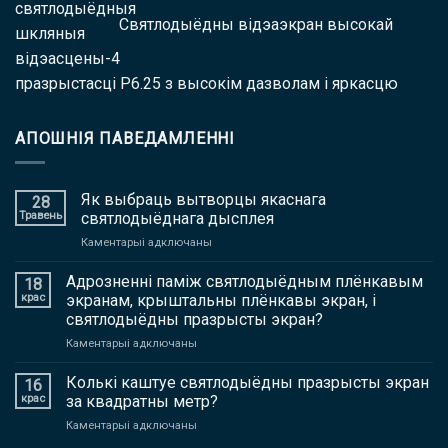
Святлодыёдны відэаэкран высокай
празрыстасці P6.25 з высокім дазволам і яркасцю
АПОШНІЯ ПАВЕДАМЛЕННІ
Як выбраць вытворцы якаснага
28
Травень
святлодыёднага дысплея
Каментарыі адключаны
далей
Як
выбраць
Адрозненні паміж святлодыёдным плёнкавым
18
вытворцы
крас
экранам, крыштальны плёнкавы экран, і
якаснага
святлодыёдны празрысты экран?
святлодыёднага
Каментарыі адключаны
далей
дысплея
Адрозненні
паміж
Колькі каштуе святлодыёдны празрысты экран
16
святлодыёдным
крас
за квадратны метр?
плёнкавым
Каментарыі адключаны
далей
экранам,
Колькі
крыштальны