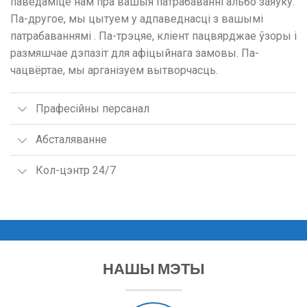
паведаміце нам пра вашыя патрабаванні альбо заяўку.
Па-другое, мы цытуем у адпаведнасці з вашымі
патрабаваннямі . Па-трэцяе, кліент пацвярджае ўзоры і
размяшчае дэпазіт для афіцыйнага замовы. Па-
чацвёртае, мы арганізуем вытворчасць.
Прафесійны персанал
Абсталяванне
Кол-цэнтр 24/7
НАШЫ МЭТЫ