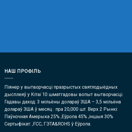
НАШ ПРОФІЛЬ
Піянер у вытворчасці празрыстых святлодыёдных
дысплеяў у Кітаі 10 шматгадовы вопыт вытворчасці.
Гадавы даход: 3 мільёны долараў ЗША – 3,5 мільёна
долараў ЗША ў месяц : пра 20,000 шт. Верх 2 Рынкі:
Паўночная Амерыка 25% ,Еўропа 45% ,іншыя 30%
Сертыфікат: ,FCC, ГЭТА&ROHS ў Eўропа.