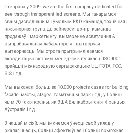
Створана ў 2009,
we are the first company dedicated for
see-through transparent led screens
. Мы ганарымся
сваім дасведчаным і ўмелым R&D каманда, тэхнічная і
інжынерная група, дызайнерскі цэнтр, каманда
продажаў і маркетынгу, вымярэнне асвятлення &
выпрабавальная лабараторыя і вытворчая
вытворчасць. Мы строга прытрымліваемся
акрэдытацыі сістэмы менеджменту якасці ISO9001 і
прайшлі міжнародную сертыфікацыю UL, ГЭТА, FCC,
BIS і г.д..
Мы выканалі больш за 10,000
projects cases for building
facade
, масты,
stages
, тэматычны парк і г.д., у больш
чым 70 такія краіны, як ЗША,Вялікабрытанія, Францыя,
Аўстралія і г.д..
З нашай місіяй, мы імкнемся ўнесці свой уклад у
экалагічнасць, больш эфектыўная і больш прыгожая