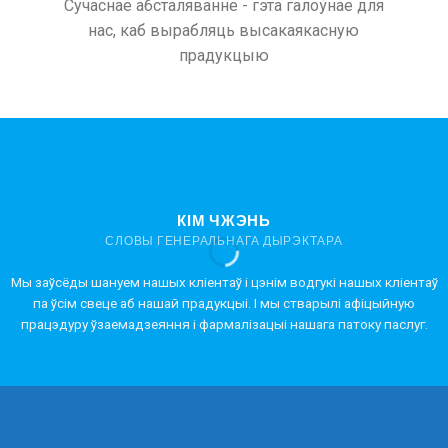
Сучаснае абсталяванне - гэта галоўнае для
нас, каб вырабляць высакаякасную
прадукцыю
КІМ ЧЖЭНЬ
СЛОВЫ ГЕНЕРАЛЬНАГА ДЫРЭКТАРА
Мы заўсёды шануем нашых кліентаў і цэнім водгукі нашых кліентаў
па ўсім свеце аб нашай прадукцыі. І мы стварылі афіцыйную
працэдуру ўзаемадзеяння і фармалізацыі нашага патоку паслуг.