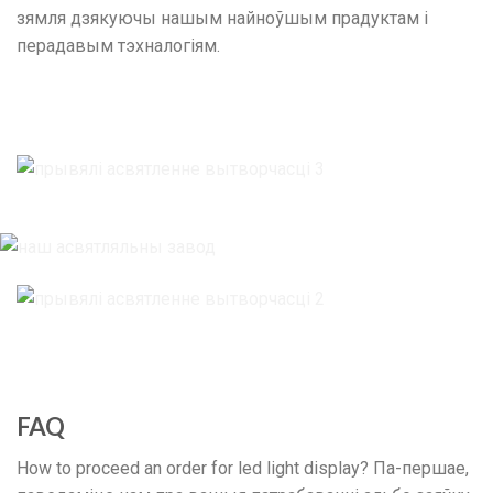
зямля дзякуючы нашым найноўшым прадуктам і
перадавым тэхналогіям.
FAQ
How to proceed an order for led light display
? Па-першае,