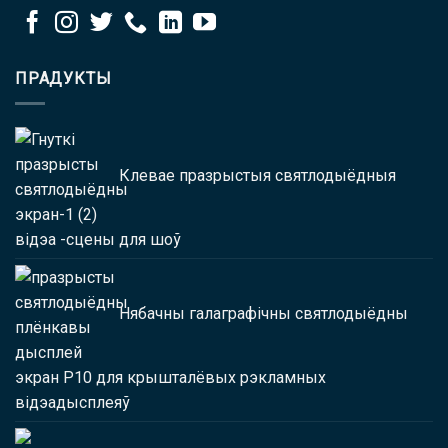
ПРАДУКТЫ
Клевае празрыстыя святлодыёдныя
відэа -сцены для шоў
Нябачны галаграфічны святлодыёдны
экран P10 для крышталёвых рэкламных
відэадысплеяў