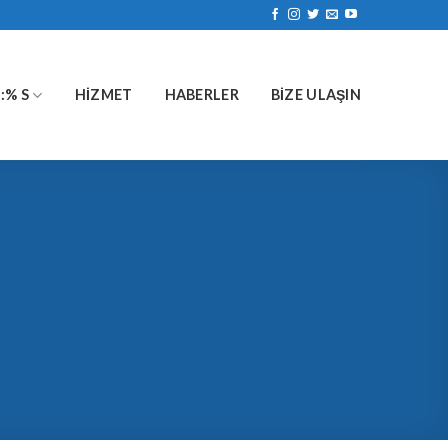
:% S
HIZMET
HABERLER
BIZE ULAŞIN