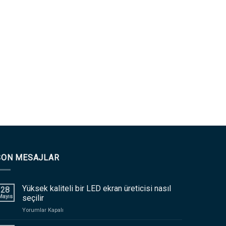
SON MESAJLAR
Yüksek kaliteli bir LED ekran üreticisi nasıl
28
Mayıs
seçilir
açık
Yorumlar Kapalı
Yüksek