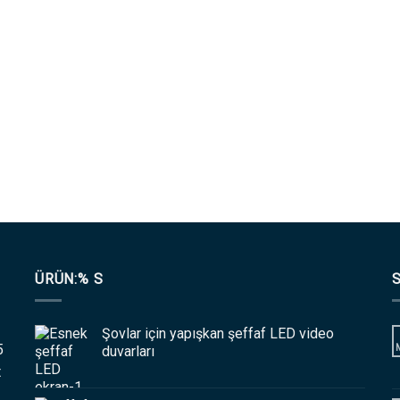
ÜRÜN:% S
Şovlar için yapışkan şeffaf LED video
5
duvarları
t