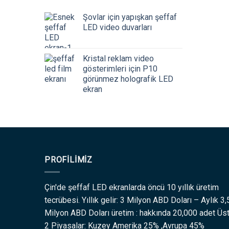
Şovlar için yapışkan şeffaf
LED video duvarları
Kristal reklam video
gösterimleri için P10
görünmez holografik LED
ekran
PROFILIMIZ
Çin'de şeffaf LED ekranlarda öncü 10 yıllık üretim
tecrübesi. Yıllık gelir: 3 Milyon ABD Doları – Aylık 3,
Milyon ABD Doları üretim : hakkında 20,000 adet Üs
2 Piyasalar: Kuzey Amerika 25% ,Avrupa 45%