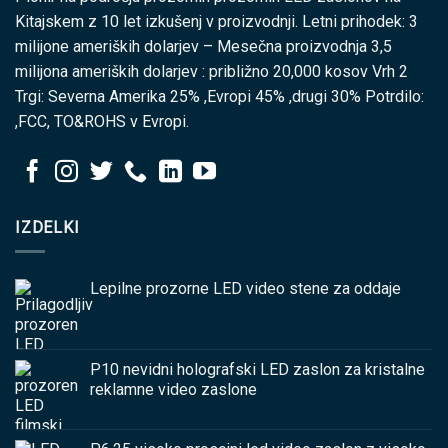
Kitajskem z 10 let izkušenj v proizvodnji. Letni prihodek: 3
milijone ameriških dolarjev – Mesečna proizvodnja 3,5
milijona ameriških dolarjev : približno 20,000 kosov Vrh 2
Trgi: Severna Amerika 25% ,Evropi 45% ,drugi 30% Potrdilo:
,FCC, TO&ROHS v Evropi.
IZDELKI
Lepilne prozorne LED video stene za oddaje
P10 nevidni holografski LED zaslon za kristalne
reklamne video zaslone