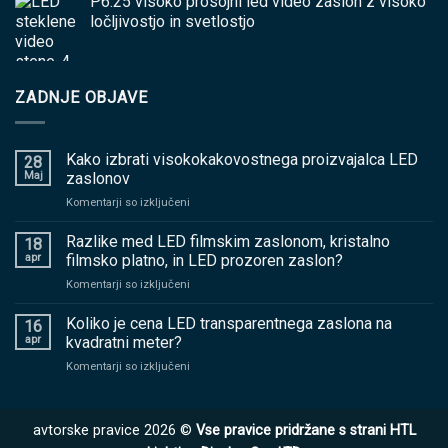
P6.25 visoko prosojni led video zaslon z visoko
ločljivostjo in svetlostjo
ZADNJE OBJAVE
Kako izbrati visokokakovostnega proizvajalca LED
28
Maj
zaslonov
na
Komentarji so izključeni
Kako
izbrati
Razlike med LED filmskim zaslonom, kristalno
18
visokokakovostnega
apr
filmsko platno, in LED prozoren zaslon?
proizvajalca
na
Komentarji so izključeni
LED
Razlike
zaslonov
med
Koliko je cena LED transparentnega zaslona na
16
LED
apr
kvadratni meter?
filmskim
na
Komentarji so izključeni
zaslonom,
Koliko
kristalno
je
filmsko
cena
platno,
avtorske pravice 2026 ©
Vse pravice pridržane s strani HTL
LED
in