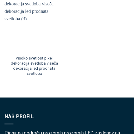
visoko svetlost pixel
dekoracija svetloba viseča
dekoracija led prodnata
svetloba
NAŠ PROFIL
Pionir na področju prozornih prozornih LED zaslonov na