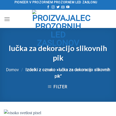
Preskoči
PIONEER V PROZORNEM PROZORNEM LED ZASLONU
na
vsebino
lučka za dekoracijo slikovnih
pik
Domov
/
Izdelki z oznako »lučka za dekoracijo slikovnih
pik”
FILTER