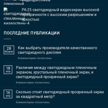
P6.25 светодиодный видеоэкран высокой
прозрачности с высоким разрешением и
яркостью
ПОСЛЕДНИЕ ПУБЛИКАЦИИ
Как выбрать производителя качественного
28
Может
светодиодного дисплея
на
Комментарии отключены
Как
выбрать
Различия между светодиодным пленочным
18
производителя
апр
экраном, хрустальный пленочный экран, и
качественного
светодиодный прозрачный экран?
светодиодного
на
Комментарии отключены
дисплея
Различия
между
Сколько стоит светодиодный прозрачный экран
16
светодиодным
апр
за квадратный метр?
пленочным
на
Комментарии отключены
экраном,
Сколько
хрустальный