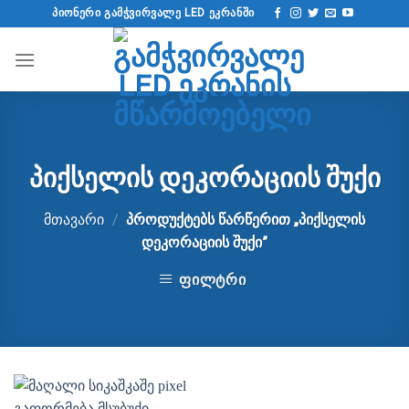
გადადით
ᲞᲘᲝᲜᲔᲠᲘ ᲒᲐᲛᲭᲕᲘᲠᲕᲐᲚᲔ LED ᲔᲙᲠᲐᲜᲨᲘ
შინაარსზე
პიქსელის დეკორაციის შუქი
მთავარი
/
პროდუქტებს წარწერით „პიქსელის
დეკორაციის შუქი”
ᲤᲘᲚᲢᲠᲘ